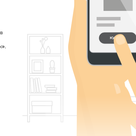
в
к».