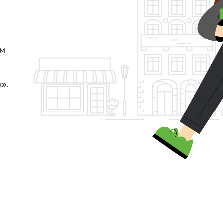
им
».