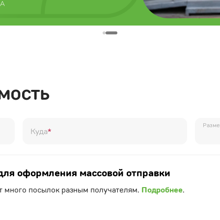
мость
Разме
Куда
*
для оформления массовой отправки
ет много посылок разным получателям.
Подробнее
.